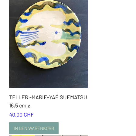
TELLER -MARIE-YAÉ SUEMATSU
16,5 cm ø
Preis
40,00 CHF
IN DEN WARENKORB