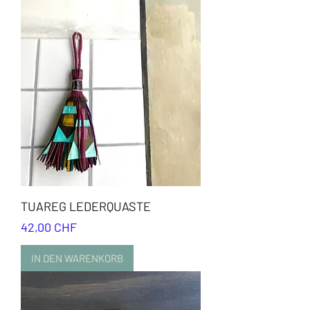
TUAREG LEDERQUASTE
Preis
42,00 CHF
IN DEN WARENKORB