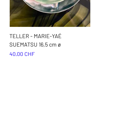
TELLER - MARIE-YAÉ
SUEMATSU 16,5 cm ø
Preis
40,00 CHF
IN DEN WARENKORB