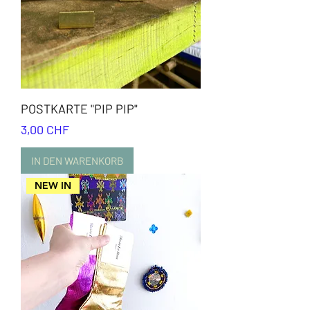
POSTKARTE "PIP PIP"
Preis
3,00 CHF
IN DEN WARENKORB
NEW IN