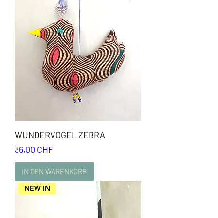
WUNDERVOGEL ZEBRA
Preis
36,00 CHF
IN DEN WARENKORB
NEW IN