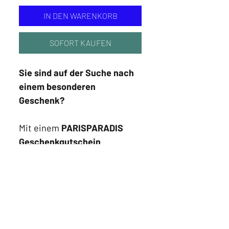
IN DEN WARENKORB
SOFORT KAUFEN
Sie sind auf der Suche nach
einem besonderen
Geschenk?
Mit einem
PARISPARADIS
Geschenkgutschein
schenken Sie die Freude, aus
einer sorgfältig kuratierten
Auswahl selbst wählen zu
können.
Erhältlich im Wert von CHF 20