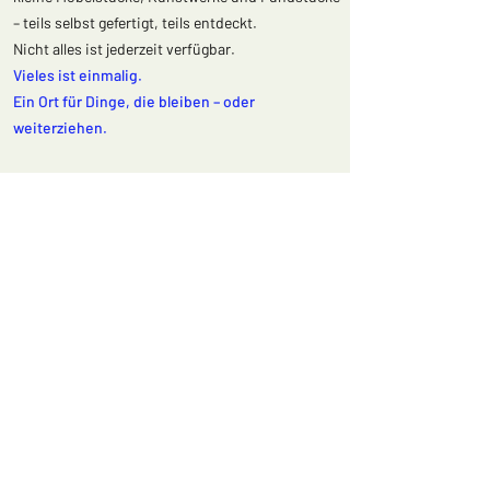
– teils selbst gefertigt, teils entdeckt.
Nicht alles ist jederzeit verfügbar.
Vieles ist einmalig.
Ein Ort für Dinge, die bleiben – oder
weiterziehen.
Ergänzend zum Store
biete ich individuelle
Einrichtungsberatung an
– mit einem Gespür für
Atmosphäre, Materialien und das
Zusammenspiel von Räumen und Objekten.
Tauchen Sie ein
und nehmen Sie
„un peu d'air et
de flair parisien“
mit nach Hause.
Sie können den Concept Store nicht persönlich
besuchen?
Eine sorgfältig kuratierte Auswahl finden Sie
auch im
PARISPARADIS Onlineshop
. Entdecken