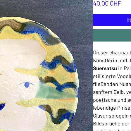
Pre
40,00 CHF
I
Dieser charmant
Künstlerin und I
Suematsu
in Par
stilisierte Vog
fließenden Nuan
sanftem Gelb, ve
poetische und a
lebendige Pinse
Glasur spiegeln
Bildsprache der