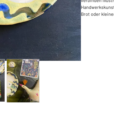
verbinden Illust
Handwerkskunst
Brot oder kleine
Objekt – dieses 
Farbe, Charakte
in jeden Wohnr
Material:
Steinz
Durchmesser:
1
Pflegehinweise
Mikrowelle:
N
Spülmaschin
Backofen:
Ne
Lebensmittel