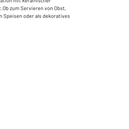
ration mit keramischer
.Ob zum Servieren von Obst,
n Speisen oder als dekoratives
handgefertigte Unikat bringt
r und künstlerische Raffinesse
aum.
eug mit Emailleglasur
6,5 cm
:
ein
e:
Ja, gelegentlich
in
echt:
Ja