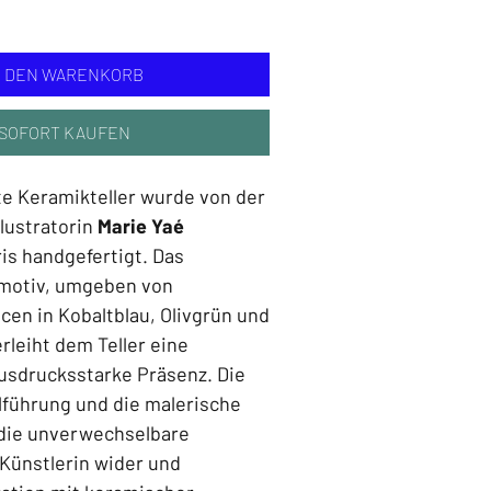
is
N DEN WARENKORB
SOFORT KAUFEN
e Keramikteller wurde von der
llustratorin
Marie Yaé
is handgefertigt. Das
elmotiv, umgeben von
cen in Kobaltblau, Olivgrün und
rleiht dem Teller eine
usdrucksstarke Präsenz. Die
lführung und die malerische
 die unverwechselbare
 Künstlerin wider und